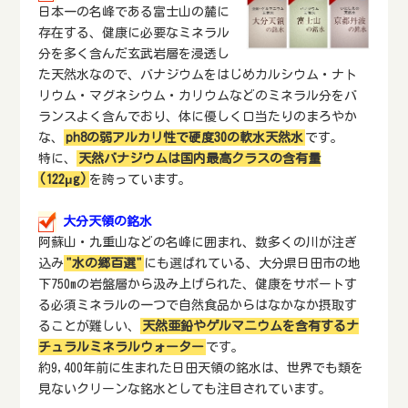
日本一の名峰である富士山の麓に
存在する、健康に必要なミネラル
分を多く含んだ玄武岩層を浸透し
た天然水なので、バナジウムをはじめカルシウム・ナト
リウム・マグネシウム・カリウムなどのミネラル分をバ
ランスよく含んでおり、体に優しく口当たりのまろやか
な、
ph8の弱アルカリ性で硬度30の軟水天然水
です。
特に、
天然バナジウムは国内最高クラスの含有量
(122μg)
を誇っています。
大分天領の銘水
阿蘇山・九重山などの名峰に囲まれ、数多くの川が注ぎ
込み
"水の郷百選"
にも選ばれている、大分県日田市の地
下750mの岩盤層から汲み上げられた、健康をサポートす
る必須ミネラルの一つで自然食品からはなかなか摂取す
ることが難しい、
天然亜鉛やゲルマニウムを含有するナ
チュラルミネラルウォーター
です。
約9,400年前に生まれた日田天領の銘水は、世界でも類を
見ないクリーンな銘水としても注目されています。